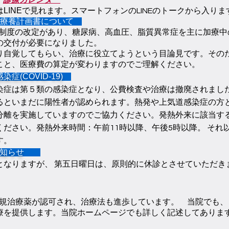
→
診療カレンダー
LINEで見れます。
スマートフォンのLINEのトークから入りま
病療養計画書について
保険制度の改定があり、糖尿病、高血圧、脂質異常症を主に加療中
の交付が必要になりました。
り自覚してもらい、治療に役立てようという目論見です。
その
こと、医療費の算定が変わりますのでご理解ください。
症(COVID-19)
染症は第５類の感染症となり、公費検査や治療は撤廃されまし
るといまだに陽性者が認められます。熱発や上気道感染症の方
分離を実施していますのでご協力ください。発熱外来に該当す
ださい。発熱外来時間：午前11時以降、午後5時以降。 それ
す。
のお知らせ
となりますが、 第五日曜日は、原則的に休診とさせていただき
規治療薬が認可され、治療法も進歩しています。
当院でも、
療を提供します。当院ホームページでも詳しく記述してありま