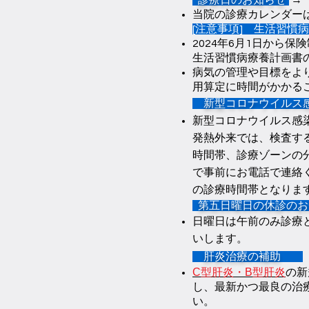
当院の診療カレンダーは
[注意事項] 生活習慣
2024年6月1日から
生活習慣病療養計画書
病気の管理や目標をよ
用算定に時間がかかる
新
型コロナウイルス感染
新型コロナウイルス感
発熱外来では、検査す
時間帯、診療ゾーンの
で事前にお電話で連絡く
の診療時間帯となりま
第五日曜日の休診
日曜日は午前のみ診療
いします。
肝炎治療の補助
C型肝炎・B型肝炎
の新
し、最新かつ最良の治
い。