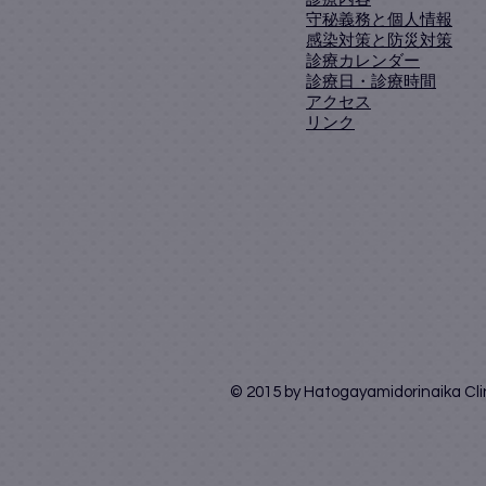
守秘義務と個人情報
感染対策と防災対策
診療カレンダー
診療日・診療時間
アクセス
リンク
© 2015 by Hatogayamidorinaika Cli