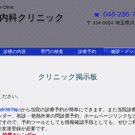
-Clinic
048-286
☎
内科クリニック
〒 334-0004 埼玉県川
お気軽にお問い合
診療の内容
専門の検査
診療予約
健診・ドッ
クリニック掲示板
ください。
fr3979p
)から当院の診療予約が簡単にできます
。また当院診
ンダー、初診・発熱外来の問診票予約、ホームページリンクな
すので、予約ツールとしても情報確認手段としても、ぜひご利用
NE友達登録が必要です。