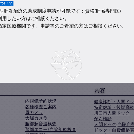
ついて
型肝炎治療の助成制度申請が可能です：資格(肝臓専門医)
用したい方はご相談ください。
指定医療機関です。申請等のご希望の方はご相談ください。
内容
内視鏡予約状況
健康診断・人間ド
各種検査ご案内
特定健診・後期高
胃カメラ
川口市人間ドック
大腸カメラ
がん検診
腹部超音波検査
人間ドック
(当院自費
頚部エコー/血管年齢検査
ドック・自費価格