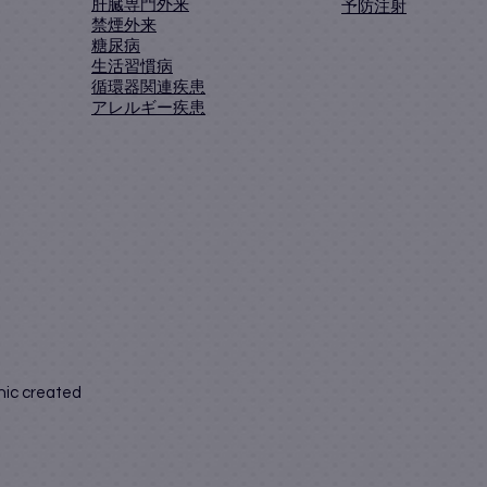
肝臓専門外来
予防注射
禁煙外来
糖尿病
生活習慣病
循環器関連疾患
アレルギー疾患
nic created