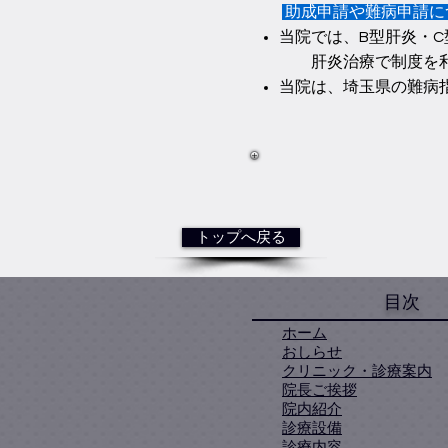
助成申請や難病申請に
当院では、B型肝炎・C
肝炎治療で制度を利
当院は、埼玉県の難病
トップへ戻る
目次
ホーム
おしらせ
クリニック・診療案内
院長ご挨拶
院内紹介
診療設備
診療内容