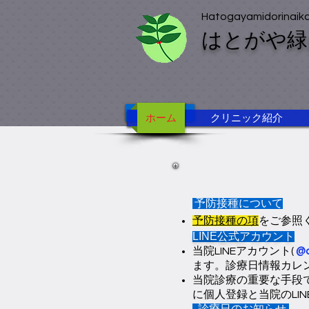
Hatogayamidorinaika
はとがや緑
ホーム
ホーム
クリニック紹介
予防接種について
予防接種の項
をご参照
LINE公式アカウント
当院LINEアカウント(
@a
ます。診療日情報カレ
当院診療の重要な手段で
に個人登録と当院のLI
診療日のお知らせ