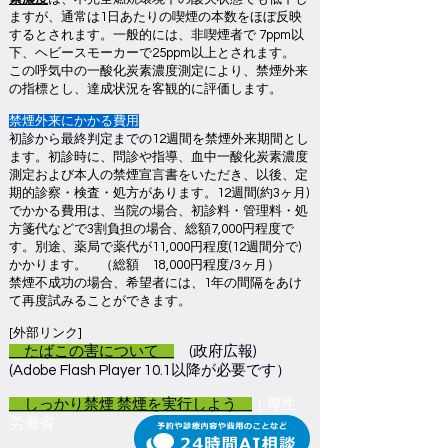
ますが、通常は1日あたりの喫煙の本数をほぼ反映
するとされます。一般的には、非喫煙者で 7ppm以
下、ヘビースモーカーで25ppm以上とされます。
この呼気中の一酸化炭素濃度測定により、禁煙外来
の指標とし、達成状況を客観的に評価します。
禁煙外来にかかる費用
初診から最終判定までの12週間を禁煙外来期間とし
ます。初診時に、問診や指導、血中一酸化炭素濃度
測定および本人の禁煙宣言書をいただき、以後、定
期的診察・検査・処方があります。12週間(約3ヶ月)
でかかる費用は、当院の場合、初診料・管理料・処
方箋代などで3割負担の場合、総額7,000円程度で
す。別途、薬局で薬代が11,000円程度(12週間分で)
かかります。 （総額 18,000円程度/3ヶ月）
禁煙不成功の場合、希望者には、1年の間隔をあけ
て再度試みることができます。
[外部リンク]
たばこの害について
(政府広報)
(Adobe Flash Player 10.1以降が必要です）
しっかり禁煙 禁煙を実行しよう
｜厚生
労働省