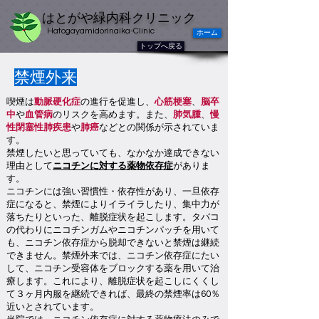
はとがや緑内科クリニック
Hatogayamidorinaika-Clinic
ホーム
トップへ戻る
禁煙外来
喫煙は
動脈硬化症
の進行を促進し、
心筋梗塞
、
脳卒
中
や
血管病
のリスクを高めます。また、
肺気腫
、
慢
性閉塞性肺疾患
や
肺癌
などとの関係が示されていま
す。
禁煙したいと思っていても、なかなか達成できない
理由として
ニコチンに対する薬物依存症
がありま
す。
ニコチンには強い習慣性・依存性があり、一旦依存
症になると、禁煙によりイライラしたり、集中力が
落ちたりといった、離脱症状を起こします。タバコ
の代わりにニコチンガムやニコチンパッチを用いて
も、ニコチン依存症から脱却できないと禁煙は継続
できません。禁煙外来では、ニコチン依存症にたい
して、ニコチン受容体をブロックする薬を用いて治
療します。これにより、離脱症状を起こしにくくし
て３ヶ月内服を継続できれば、最終の禁煙率は60％
近いとされています。