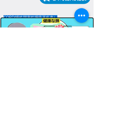
COPD(慢性閉塞性呼吸器疾患）
※ COPDの可能性がある人
①４０歳以上でタバコを吸う、または吸ってい
た ②慢性的に咳・たんが出る ③息切れがする
このような方は、ぜひ一度呼吸機能検査を受け
て、COPDのリスク、肺年齢を調べることをお勧
めします。