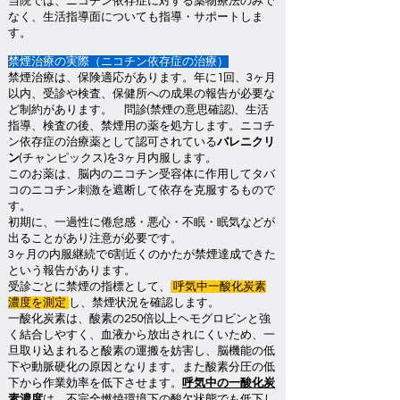
当院では、ニコチン依存症に対する薬物療法のみで
なく、生活指導面についても指導・サポートしま
す。
禁煙治療の実際（ニコチン依存症の治療）
禁煙治療は、保険適応があります。年に1回、3ヶ月
以内、受診や検査、保健所への成果の報告が必要な
ど制約があります。 問診(禁煙の意思確認)、生活
指導、検査の後、禁煙用の薬を処方します。ニコチ
ン依存症の治療薬として認可されている
バレニクリ
ン
(チャンピックス)を3ヶ月内服します。
このお薬は、脳内のニコチン受容体に作用してタバ
コのニコチン刺激を遮断して依存を克服するもので
す。
初期に、一過性に倦怠感・悪心・不眠・眠気などが
出ることがあり注意が必要です。
3ヶ月の内服継続で6割近くのかたが禁煙達成できた
という報告があります。
受診ごとに禁煙の指標として、
呼気中一酸化炭素
濃度を測定
し、禁煙状況を確認します。
一酸化炭素は、酸素の250倍以上ヘモグロビンと強
く結合しやすく、血液から放出されにくいため、一
旦取り込まれると酸素の運搬を妨害し、脳機能の低
下や動脈硬化の原因となります。また酸素分圧の低
下から作業効率を低下させます。
呼気中の一酸化炭
素濃度
は、不完全燃焼環境下の酸欠状態でも低下し