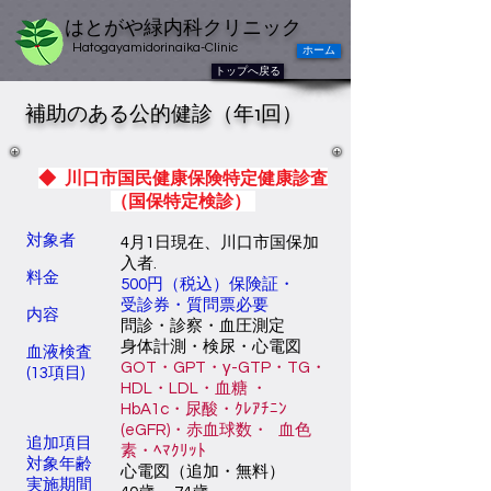
はとがや緑内科クリニック
Hatogayamidorinaika-Clinic
ホーム
トップへ戻る
補助のある公的健診（年1回）
◆ 川口市国民健康保険特定健康診査
（国保特定検診）
対象者
4月1日現在、川口市国保加
入者.
料金
500円（税込）保険証・
受診券・質問票必要
内容
問診・診察・血圧測定
身体計測・
検尿・心電図
​血液検査
GOT・GPT・γ-GTP・TG・
(13項目)
HDL・LDL・血糖 ・
HbA1c・尿酸・ｸﾚｱﾁﾆﾝ
(eGFR)・赤血球数・ 血色
追加項目
素・ﾍﾏｸﾘｯﾄ
対象年齢
心電図（追加・無料）
実施期間