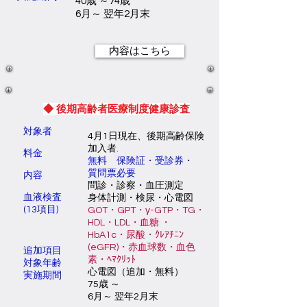
40歳 ～74歳
6月～ 翌年2月末
内容はこちら
◆ 後期高齢者医療制度健康診査
対象者
4月1日現在、後期高齢保険
加入者.
料金
​無料 保険証・受診券・
質問票必要
内容
問診・診察・血圧測定
​血液検査
身体計測・
検尿・心電図
(13項目)
GOT・GPT・γ-GTP・TG・
HDL・LDL・血糖 ・
HbA1c・尿酸・ｸﾚｱﾁﾆﾝ
(eGFR)・赤血球数・血色
追加項目
素・ﾍﾏｸﾘｯﾄ
対象年齢
心電図（追加・無料）
実施期間
75歳 ～
6月～ 翌年2月末