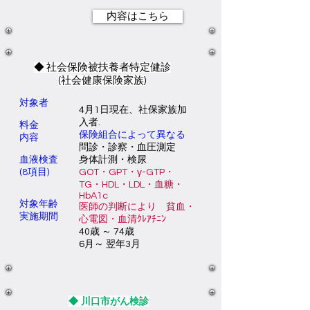
内容はこちら
◆ 社会保険被扶養者特定健診
(社会健康保険家族)
対象者
4月1日現在、社保家族加
入者.
料金
保険組合によって異なる
内容
問診・診察・血圧測定
​血液検査
身体計測・検尿
(8項目)
GOT・GPT・γ-GTP・
TG・HDL・LDL・血糖・
HbA1c
対象年齢
医師の判断により 貧血・
実施期間
心電図・血清ｸﾚｱﾁﾆﾝ
40歳 ～ 74歳
6月～ 翌年3月
◆ 川口市がん検診