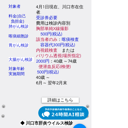
対象者
4月1日現在、川口市在住
者.
料金(自己
受診券必要
負担金)
費用は検診内容別
肺がん検診
胸部単純X線撮影
500円(税込)
喀痰細胞診
該当者のみ
：
喀痰検査
胃がん検診
容器代300円
(税込)
内視鏡検査
または
バリウム透視(場所指定)
大腸がん検診
​2000円
：
40歳 ～74歳
便潜血反応(検便)
対象年齢
500円(税込)
実施期間
40歳 ～
6月～ 翌年2月末
詳細はこちら
◆ 川口市肝炎ウイルス検診