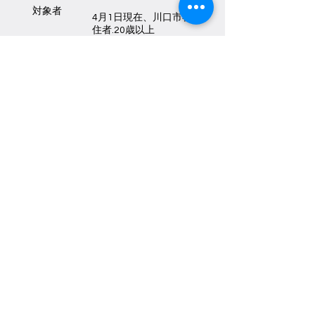
対象者
4月1日現在、川口市在
住者.
20歳以上
または過去に肝炎検査
受けていないもの
料金
（生涯に1回）
内容
無料
対象年齢
B型肝炎・C型肝炎
実施期間
20
歳 ～
6月～ 翌年2月末
詳細はこちら
◆ 川口市人間ドック(国保)
対象者(希
4月1日現在,川口市国民健康
望申込者)
保険加入者.川口市在住の後
期高齢者医療保険加入者
料金(自己
30歳～64歳 9,900円
負担金)
65歳～74歳 6,600円
必要書類
保険証. 特定健康診査受診券
(持参)
(ドック・特定検診共通)と質
問表(6月以降)
内容