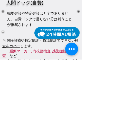
人間ドック
(自費)
職場健診や特定健診は万全でありませ
ん。自費ドックで足りない分は補うこと
が推奨されます.
※
保険診療や特定健診・職場健診でできない検
査をカバー
します。
腫瘍マーカー, 内視鏡検査, 感染症抗体検
査
など.
※ 本人の気づかない点も含めて、内科的に総合
的に検診します.
※
採血検査
45項目以上
にて網羅的に、穴のな
い精度の高い健診を行います.
※
呼吸機能や心電図・胸部線Pなど基本検査は
すべて含まれます。
※
感染症の
肝炎・ピロリ検査
も含まれます。
※
腹部エコー・胃カメラ・大腸カメラ (上部・
下部消化管内視鏡検査）
は選択によりコース設
定①～⑤があります。