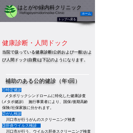
はとがや緑内科クリニック
Hatogayamidorinaika-Clinic
ホーム
トップへ戻る
健康診断・人間ドック
当院で扱っている健康診断(公的および一般)およ
び人間ドック(自費)は下記のようになります。
補助のある公的健診（年1回）
①特定健診
メタボリックシンドロームに特化した健康診査
(メタボ健診). 施行事業者により、国保/後期高齢
保険/社保家族に分かれます。
②がん検診
川口市が行うがんのスクリーニング検査
③肝炎ウイルス検診
川口市が行う、ウイルス肝炎スクリーニング検査